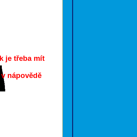
 je třeba mít
e v nápovědě