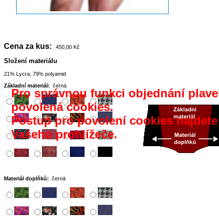
Cena za kus:
450,00 Kč
Složení materiálu
21% Lycra, 79% polyamid
Základní materiál:
černá
Pro správnou funkci objednání plavek
povolená cookies.
Postup pro povolení cookies najdet
Vašeho prohlížeče.
Materiál doplňků:
černá