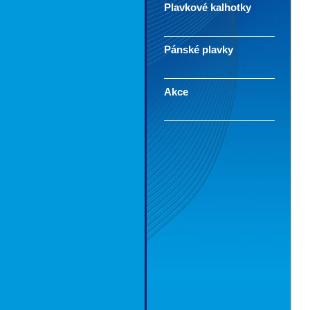
Plavkové kalhotky
Pánské plavky
Akce