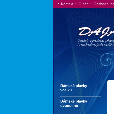
• Kontakt
• O nás
• Obchodní p
Dámské plavky
vcelku
Dámské plavky
dvoudílné