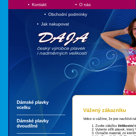
• Kontakt
• O nás
• Obchodní podmínky
• Jak nakupovat
Dámské plavky
vcelku
Vážený zákazníku
Velice si vážíme, že jste navštívil
Dámské plavky
dvoudílné
Zvolte záložku
Velikostní 
Vyberte střih plavek, který
Označte materiál, ze které