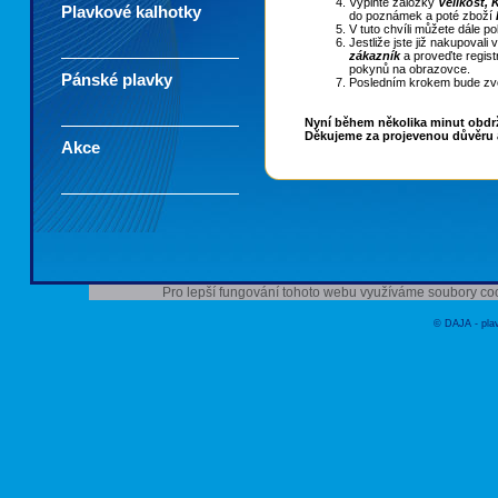
Vyplňte záložky
Velikost,
Plavkové kalhotky
do poznámek a poté zboží
V tuto chvíli můžete dále 
Jestliže jste již nakupovali
zákazník
a proveďte regist
pokynů na obrazovce.
Pánské plavky
Posledním krokem bude zvo
Nyní během několika minut obdrží
Děkujeme za projevenou důvěru a
Akce
Pro lepší fungování tohoto webu využíváme soubory coo
© DAJA - plav