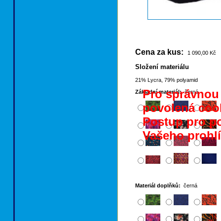
Cena za kus:
1 090,00 Kč
Složení materiálu
21% Lycra, 79% polyamid
Pro správnou 
Základní materiál:
černá
povolená coo
Postup pro po
Vašeho prohlí
Materiál doplňků:
černá