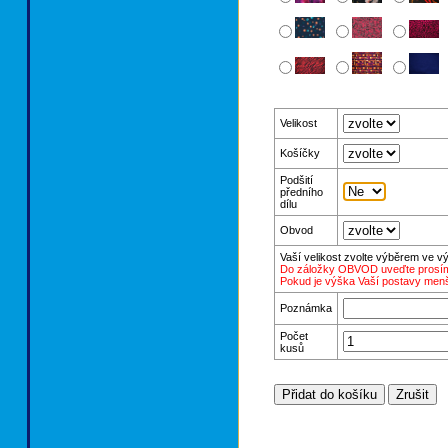
Velikost
Košíčky
Podšití
předního
dílu
Obvod
Vaší velikost zvolte výběrem ve 
Do záložky OBVOD uveďte prosím
Pokud je výška Vaší postavy menš
Poznámka
Počet
kusů