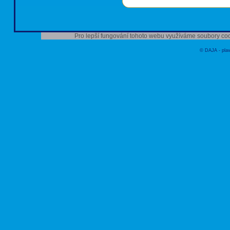
Pro lepší fungování tohoto webu využíváme soubory coo
© DAJA - plav