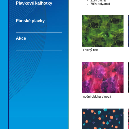
21% Lycra
Plavkové kalhotky
79% polyamid
Pánské plavky
Akce
zelený tisk
m
noční obloha vínová
k