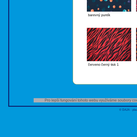
barevný puntík
č
červeno černý tisk 1
o
Pro lepší fungování tohoto webu využíváme soubory coo
© DAJA - plav