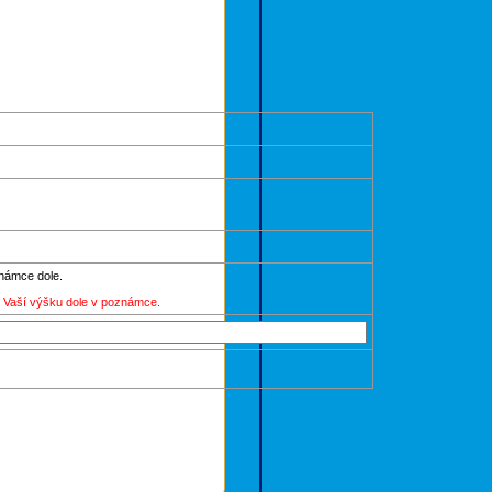
známce dole.
, Vaší výšku dole v poznámce.