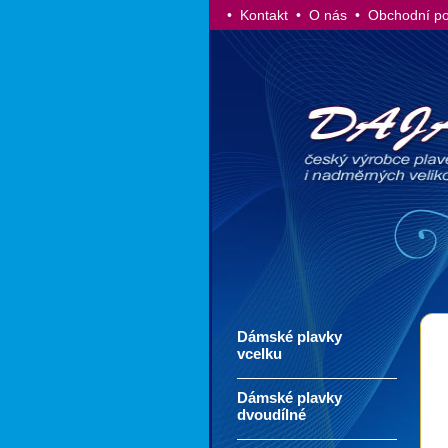
• Kontakt
• O nás
• Obchodní p
Dámské plavky
vcelku
Dámské plavky
dvoudílné