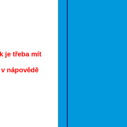
 je třeba mít
e v nápovědě