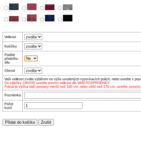
Velikost
Košíčky
Podšití
předního
dílu
Obvod
Vaší velikost zvolte výběrem ve výše uvedených rozevíracích polích, nebo uveďte v po
Do záložky OBVOD uveďte prosím velikost dle VAŠÍ PODPRSENKY.
Pokud je výška Vaší postavy menší než 160 cm, nebo větší než 170 cm, uveďte, prosím
Poznámka
Počet
kusů