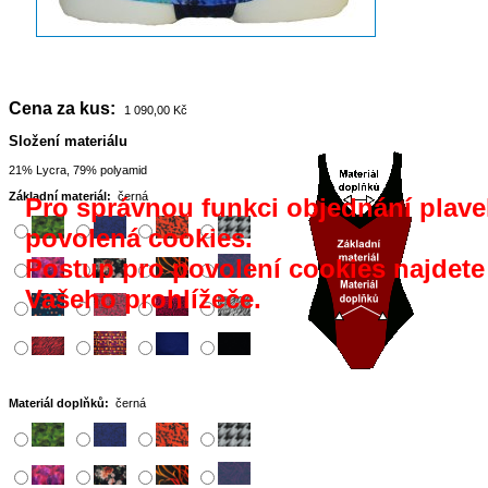
Cena za kus:
1 090,00 Kč
Složení materiálu
21% Lycra, 79% polyamid
Základní materiál:
černá
Pro správnou funkci objednání plavek
povolená cookies.
Postup pro povolení cookies najdet
Vašeho prohlížeče.
Materiál doplňků:
černá