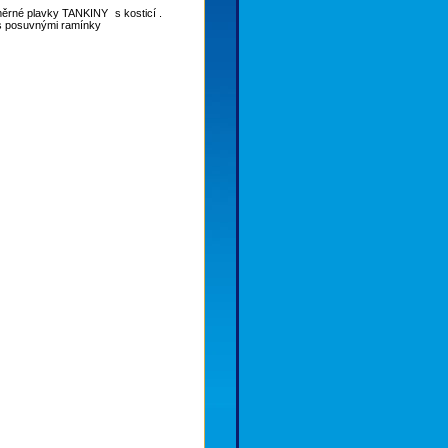
měrné plavky TANKINY s kosticí .
 s posuvnými ramínky