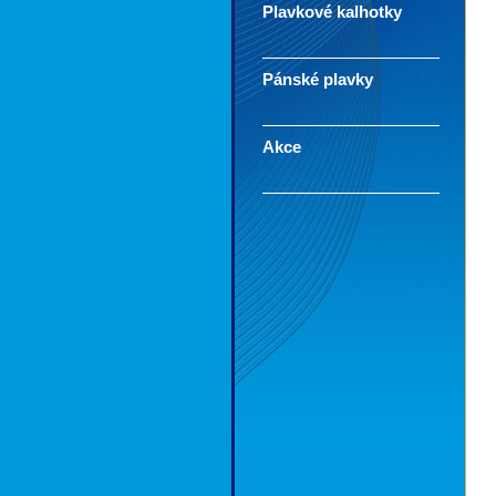
Plavkové kalhotky
Pánské plavky
Akce