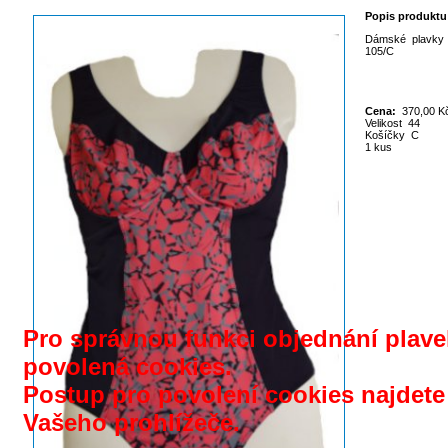
Popis produktu
Dámské plavky v
105/C
Cena:
370,00 K
Velikost 44
Košíčky C
1 kus
Pro správnou funkci objednání plavek
povolená cookies.
Postup pro povolení cookies najdet
Vašeho prohlížeče.