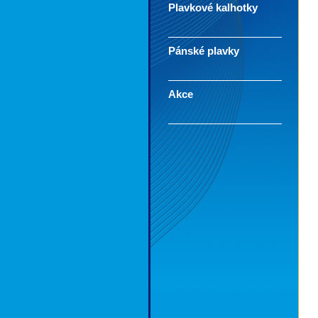
Plavkové kalhotky
Pánské plavky
Akce