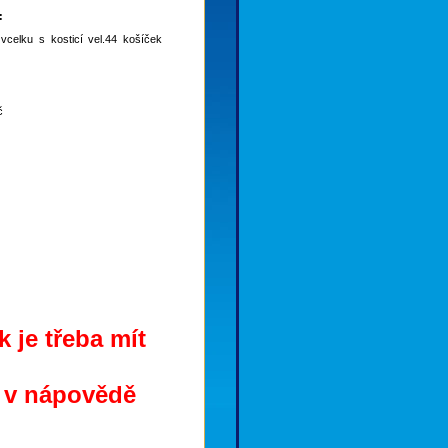
:
celku s kosticí vel.44 košíček
č
 je třeba mít
e v nápovědě