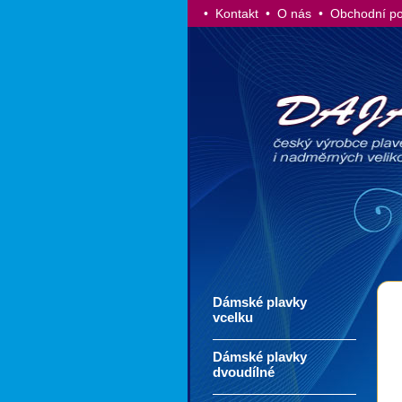
• Kontakt
• O nás
• Obchodní p
Dámské plavky
vcelku
Dámské plavky
dvoudílné